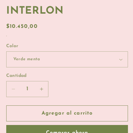
INTERLON
Precio
$10.450,00
habitual
.
Color
Cantidad
Reducir
Aumentar
cantidad
cantidad
para
para
INTERLON
INTERLON
Agregar al carrito
Comprar ahora